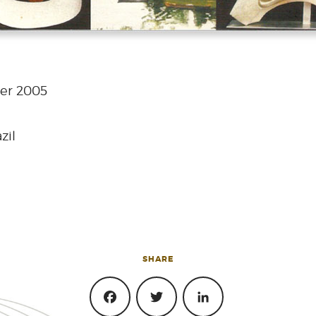
er 2005
zil
SHARE
FACEBOOK
TWITTER
LINKEDIN