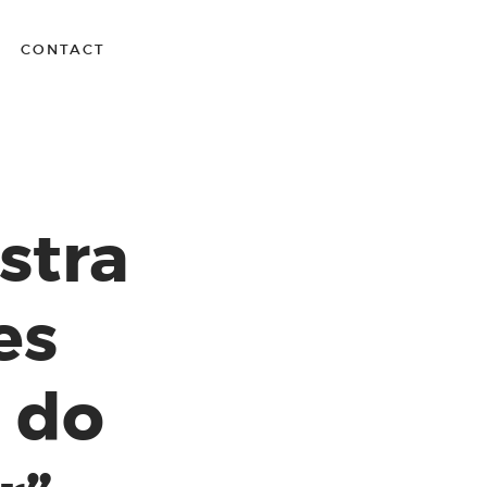
CONTACT
stra
es
s do