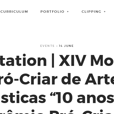
CURRICULUM
PORTFOLIO
CLIPPING
EVENTS
14 JUNE
itation | XIV Mo
ró-Criar de Art
sticas “10 ano