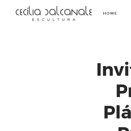
HOME
Inv
P
Plá